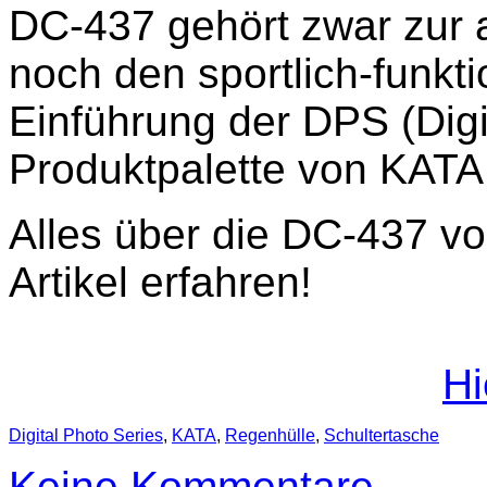
DC-437 gehört zwar zur ak
noch den sportlich-funkti
Einführung der DPS (Digi
Produktpalette von KATA 
Alles über die DC-437 vo
Artikel erfahren!
Hi
Digital Photo Series
,
KATA
,
Regenhülle
,
Schultertasche
Keine Kommentare