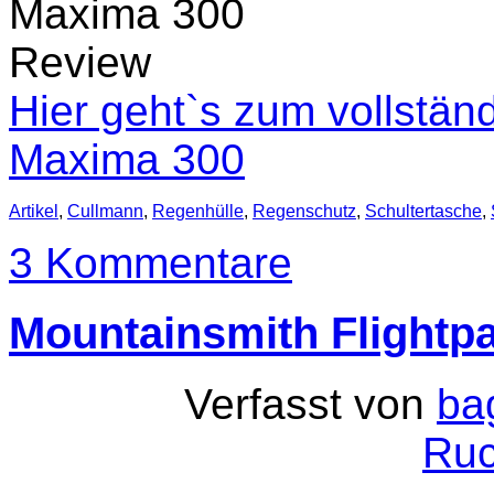
Hier geht`s zum vollständ
Maxima 300
Artikel
,
Cullmann
,
Regenhülle
,
Regenschutz
,
Schultertasche
,
3 Kommentare
Mountainsmith Flightpa
Verfasst von
ba
Ruc