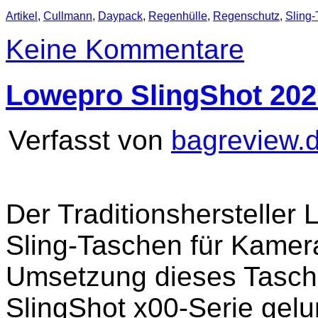
Artikel
,
Cullmann
,
Daypack
,
Regenhülle
,
Regenschutz
,
Sling
Keine Kommentare
Lowepro SlingShot 202
Verfasst von
bagreview.
Der Traditionshersteller 
Sling-Taschen für Kamer
Umsetzung dieses Tasche
SlingShot x00-Serie gelu