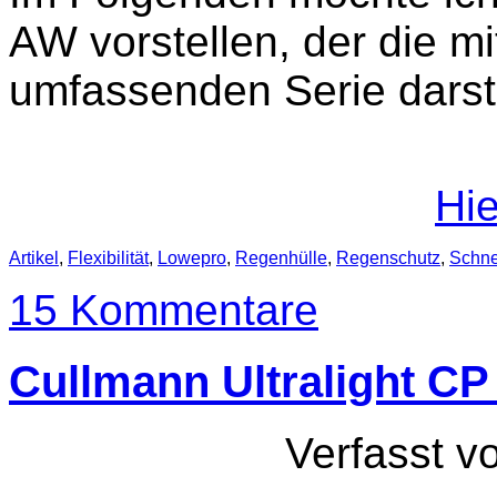
AW vorstellen, der die mi
umfassenden Serie darste
Hie
Artikel
,
Flexibilität
,
Lowepro
,
Regenhülle
,
Regenschutz
,
Schnel
15 Kommentare
Cullmann Ultralight C
Verfasst v