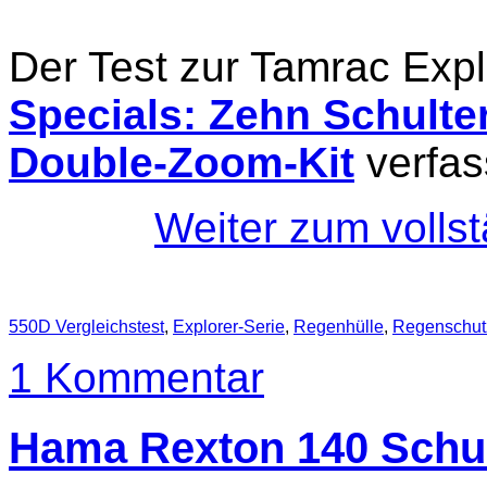
Der Test zur Tamrac Exp
Specials: Zehn Schulte
Double-Zoom-Kit
verfas
Weiter zum volls
550D Vergleichstest
,
Explorer-Serie
,
Regenhülle
,
Regenschut
1 Kommentar
Hama Rexton 140 Schul