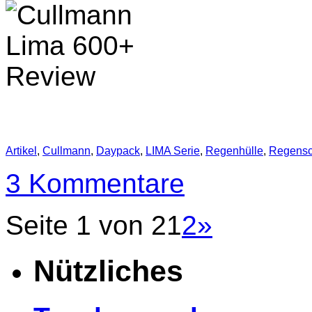
Artikel
,
Cullmann
,
Daypack
,
LIMA Serie
,
Regenhülle
,
Regensc
3 Kommentare
Seite 1 von 2
1
2
»
Nützliches