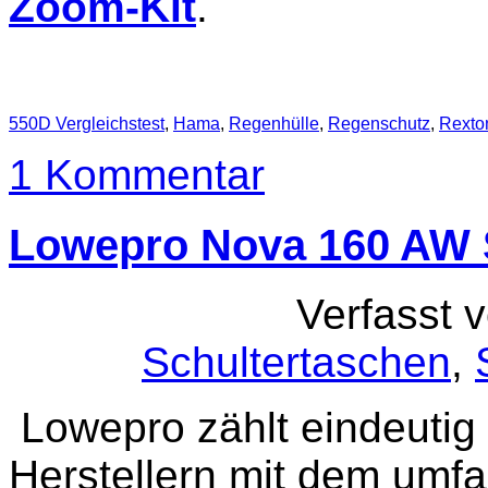
Zoom-Kit
.
550D Vergleichstest
,
Hama
,
Regenhülle
,
Regenschutz
,
Rexto
1 Kommentar
Lowepro Nova 160 AW 
Verfasst 
Schultertaschen
,
Lowepro zählt eindeutig
Herstellern mit dem umf