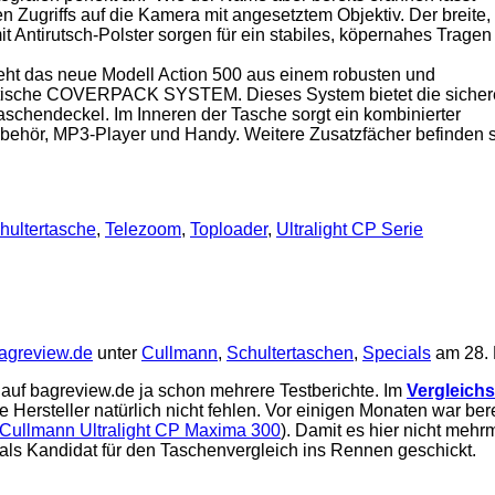
len Zugriffs auf die Kamera mit angesetztem Objektiv. Der breite,
t Antirutsch-Polster sorgen für ein stabiles, köpernahes Tragen
ht das neue Modell Action 500 aus einem robusten und
aktische COVERPACK SYSTEM. Dieses System bietet die sicher
aschendeckel. Im Inneren der Tasche sorgt ein kombinierter
ubehör, MP3-Player und Handy. Weitere Zusatzfächer befinden 
hultertasche
,
Telezoom
,
Toploader
,
Ultralight CP Serie
agreview.de
unter
Cullmann
,
Schultertaschen
,
Specials
am 28.
uf bagreview.de ja schon mehrere Testberichte. Im
Vergleichs
e Hersteller natürlich nicht fehlen. Vor einigen Monaten war ber
Cullmann Ultralight CP Maxima 300
). Damit es hier nicht mehr
als Kandidat für den Taschenvergleich ins Rennen geschickt.