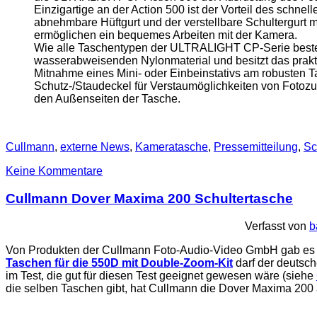
Einzigartige an der Action 500 ist der Vorteil des schnel
abnehmbare Hüftgurt und der verstellbare Schultergurt mi
ermöglichen ein bequemes Arbeiten mit der Kamera.
Wie alle Taschentypen der ULTRALIGHT CP-Serie beste
wasserabweisenden Nylonmaterial und besitzt das pr
Mitnahme eines Mini- oder Einbeinstativs am robusten T
Schutz-/Staudeckel für Verstaumöglichkeiten von Fotoz
den Außenseiten der Tasche.
Cullmann
,
externe News
,
Kameratasche
,
Pressemitteilung
,
Sc
Keine Kommentare
Cullmann Dover Maxima 200 Schultertasche
Verfasst von
b
Von Produkten der Cullmann Foto-Audio-Video GmbH gab es a
Taschen für die 550D mit Double-Zoom-Kit
darf der deutsch
im Test, die gut für diesen Test geeignet gewesen wäre (siehe
die selben Taschen gibt, hat Cullmann die Dover Maxima 200 