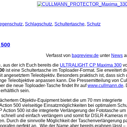
egenschutz
,
Schlagschutz
,
Schultertasche
,
Schutz
 500
Verfasst von
bagreview.de
unter
News
am
aus der ich Euch bereits die
ULTRALIGHT CP Maxima 300
vo
00
ist eine Schultertasche im Toploader-Format. Sie erweitert d
it angesetztem Teleobjektiv. Besonders praktisch ist, dass sich
ange Teleobjektive anpassen kann. Die Pressemitteilung von Cu
ber die neue Toploader-Tasche findet Ihr auf
www.cullmann.de
.
rhältlich sein.
ächertem Objektiv-Equipment bietet die um 70 mm integrierte
ion 500 vielseitige Einsatzmöglichkeiten bei optimalem Schu
Action 500 ist die integrierte Verlängerung der Fototasche um
00 schnell und einfach verlängern und somit für DSLR-Kameras m
 Durch die sinnvolle Möglichkeit der Taschenverlängerung pa
rafen perfekt an. Wie der Name aber bereits erahnen lässt –