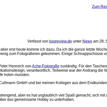
Zum Rest
Verfasst von
bagreview.de
unter
News
am 28. 
, aber erst heute komme ich dazu. Da ich die ganze letzte Woc
nur wenig zum Fotografieren gekommen. Einige Schnappschüsse 
Peter Hennrich von
Ache-Fotografie
zuständig. Für den Taschen
ationsdesign, verantwortlich. Teilweise war der Andrang die 
lfe holen mussten.
r Cullmann GmbH und bei meinen Kollegen aus dem Endkundenb
rengend, aber es hat unglaublich viel Spaß gemacht, sich mit
 über das gemeinsame Hobby zu unterhalten.