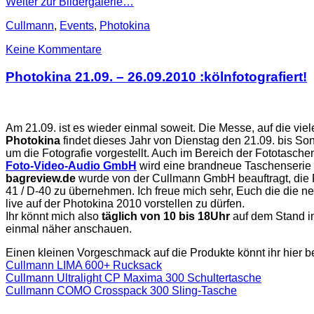
Weiter zur Bildergalerie…
Cullmann
,
Events
,
Photokina
Keine Kommentare
Photokina 21.09. – 26.09.2010 :kölnfotografiert!
Am 21.09. ist es wieder einmal soweit. Die Messe, auf die viel
Photokina
findet dieses Jahr von Dienstag den 21.09. bis So
um die Fotografie vorgestellt. Auch im Bereich der Fototasch
Foto-Video-Audio GmbH
wird eine brandneue Taschenserie 
bagreview.de
wurde von der Cullmann GmbH beauftragt, die P
41 / D-40 zu übernehmen. Ich freue mich sehr, Euch die die 
live auf der Photokina 2010 vorstellen zu dürfen.
Ihr könnt mich also
täglich von 10 bis 18Uhr
auf dem Stand i
einmal näher anschauen.
Einen kleinen Vorgeschmack auf die Produkte könnt ihr hier
Cullmann LIMA 600+ Rucksack
Cullmann Ultralight CP Maxima 300 Schultertasche
Cullmann COMO Crosspack 300 Sling-Tasche