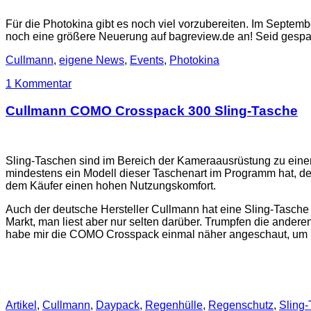
Für die Photokina gibt es noch viel vorzubereiten. Im Septem
noch eine größere Neuerung auf bagreview.de an! Seid gespann
Cullmann
,
eigene News
,
Events
,
Photokina
1 Kommentar
Cullmann COMO Crosspack 300 Sling-Tasche
Sling-Taschen sind im Bereich der Kameraausrüstung zu eine
mindestens ein Modell dieser Taschenart im Programm hat, de
dem Käufer einen hohen Nutzungskomfort.
Auch der deutsche Hersteller Cullmann hat eine Sling-Tasch
Markt, man liest aber nur selten darüber. Trumpfen die andere
habe mir die COMO Crosspack einmal näher angeschaut, um h
Artikel
,
Cullmann
,
Daypack
,
Regenhülle
,
Regenschutz
,
Sling