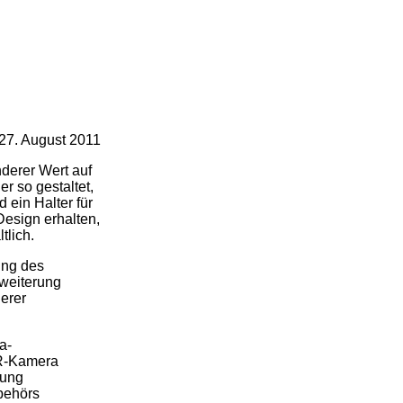
7. August 2011
derer Wert auf
r so gestaltet,
ein Halter für
esign erhalten,
tlich.
ung des
rweiterung
lerer
a-
LR-Kamera
lung
behörs