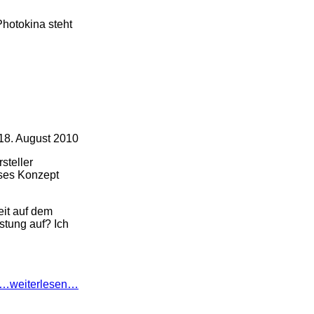
Photokina steht
8. August 2010
steller
eses Konzept
eit auf dem
stung auf? Ich
…weiterlesen…