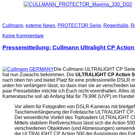
Cullmann
,
externe News
,
PROTECTOR Serie
,
Regenhülle
,
R
Keine Kommentare
Pressemitteilung: Cullmann Ultralight CP Action
Die Cullmann ULTRALIGHT CP Serie, 
hat nun Zuwachs bekommen. Die
ULTRALIGHT CP Action 5
nach oben hin und bietet Platz für eine professionelle DSLR m
unten hin verlängern lässt, so dass man sie an verschieden l
paar Pressebilder möchte ich Euch nicht vorenthalten. Alles ü
Kameratasche soll ab Anfang Mai für 79,99€ (UVP) im Handel e
Vor allem für Fotografen von DSLR-Kameras mit breitgef
Taschenverlängerung der Fototasche ULTRALIGHT CP Act
Der wesentliche Vorteil des Toploaders ULTRALIGHT CP 
Mittels stabilem Reißverschluss lässt sich die Action 5
verschiedenen Objektiven (und Abmessungen) verwenden.
die ULTRALIGHT CP Action 500 der Ausrüstung des Fotog