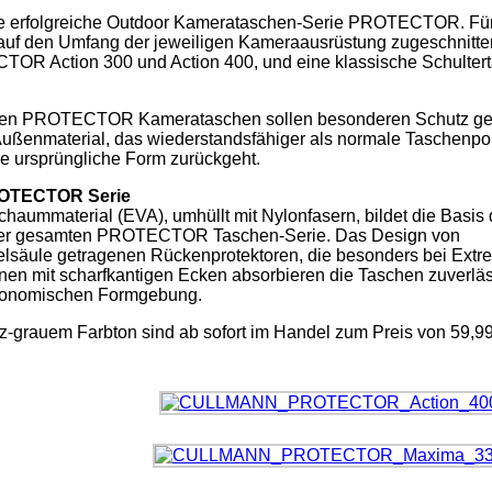
e erfolgreiche Outdoor Kamerataschen-Serie PROTECTOR. Fü
 auf den Umfang der jeweiligen Kameraausrüstung zugeschnitten
R Action 300 und Action 400, und eine klassische Schultert
ellten PROTECTOR Kamerataschen sollen besonderen Schutz g
Außenmaterial, das wiederstandsfähiger als normale Taschenpol
ie ursprüngliche Form zurückgeht.
PROTECTOR Serie
haummaterial (EVA), umhüllt mit Nylonfasern, bildet die Basis 
 der gesamten PROTECTOR Taschen-Serie. Das Design von
säule getragenen Rückenprotektoren, die besonders bei Extr
nen mit scharfkantigen Ecken absorbieren die Taschen zuverlä
rgonomischen Formgebung.
rauem Farbton sind ab sofort im Handel zum Preis von 59,99