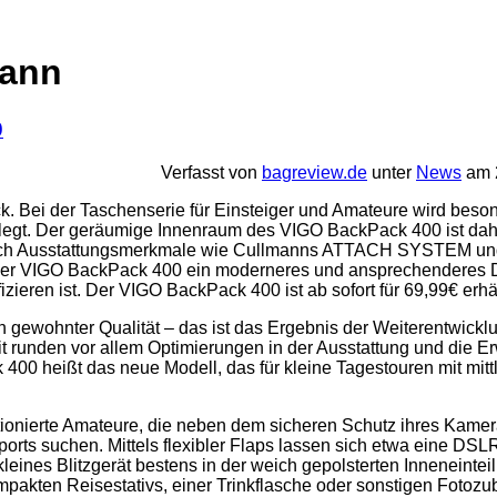
mann
0
Verfasst von
bagreview.de
unter
News
am 2
. Bei der Taschenserie für Einsteiger und Amateure wird beson
legt. Der geräumige Innenraum des VIGO BackPack 400 ist dahe
uch Ausstattungsmerkmale wie Cullmanns ATTACH SYSTEM und 
t der VIGO BackPack 400 ein moderneres und ansprechenderes D
izieren ist. Der VIGO BackPack 400 ist ab sofort für 69,99€ erhäl
 gewohnter Qualität – das ist das Ergebnis der Weiterentwickl
runden vor allem Optimierungen in der Ausstattung und die E
00 heißt das neue Modell, das für kleine Tagestouren mit mitt
ionierte Amateure, die neben dem sicheren Schutz ihres Kamer
ports suchen. Mittels flexibler Flaps lassen sich etwa eine DS
leines Blitzgerät bestens in der weich gepolsterten Inneneintei
pakten Reisestativs, einer Trinkflasche oder sonstigen Fotozu