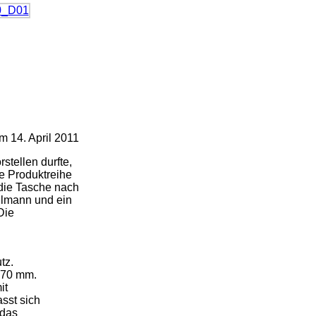
 14. April 2011
rstellen durfte,
ie Produktreihe
 die Tasche nach
llmann und ein
 Die
tz.
 70 mm.
it
sst sich
 das