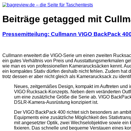
Beiträge getagged mit Cull
Pressemitteilung: Cullmann VIGO BackPack 40
Cullmann erweitert die VIGO-Serie um einen zweiten Rucksack
ein gutes Verhältnis von Preis und Ausstattungsmerkmalen ge
wie man es von professionellen Kamerarucksäcken kennt. A
ein kompaktes Stativ dürfen deshalb nicht fehlen. Zudem ha
trotz dessen er aber nicht gleich als Kamerarucksack zu identif
Neues, zeitgemäßes Design, kompakt im Auftreten und in
VIGO Rucksack-Konzepts. Neben dem veränderten Outfit 
um eine zusätzliche Größe die Serie ab. VIGO BackPack 4
DSLR-Kamera-Ausrüstung konzipiert ist.
Der VIGO BackPack 400 richtet sich besonders an ambit
Equipments eine zusätzliche Möglichkeit des Stativtrans
mit angesetzter Optik, zwei Wechselobjektive sowie ein k
fixieren. Das schnelle und bequeme Verstauen eines kom