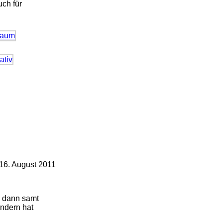
ch für
6. August 2011
e dann samt
indern hat