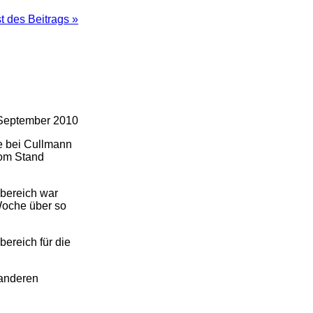
 des Beitrags »
September 2010
he bei Cullmann
vom Stand
bereich war
Woche über so
ereich für die
 anderen