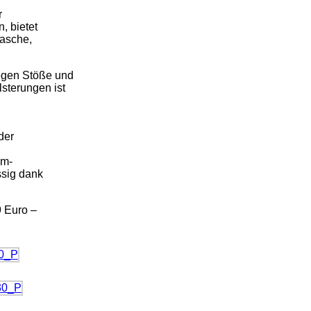
r
, bietet
asche,
egen Stöße und
sterungen ist
der
em-
ssig dank
 Euro –