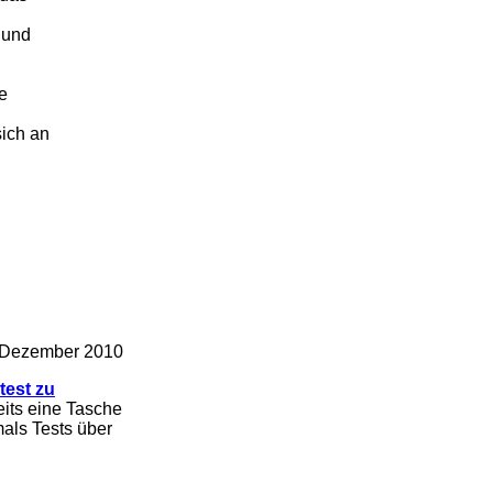
 und
e
sich an
 Dezember 2010
test zu
eits eine Tasche
mals Tests über