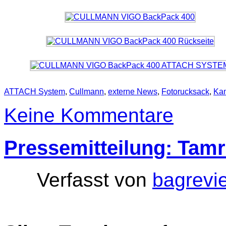
ATTACH System
,
Cullmann
,
externe News
,
Fotorucksack
,
Ka
Keine Kommentare
Pressemitteilung: Tamr
Verfasst von
bagrevi