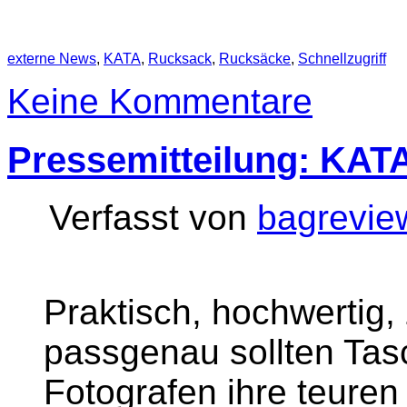
externe News
,
KATA
,
Rucksack
,
Rucksäcke
,
Schnellzugriff
Keine Kommentare
Pressemitteilung: KAT
Verfasst von
bagrevie
Praktisch, hochwertig,
passgenau sollten Tas
Fotografen ihre teuren