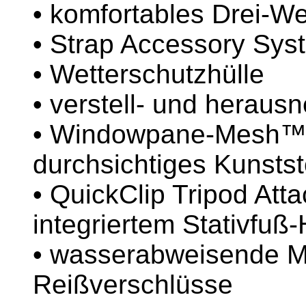
• komfortables Drei-
• Strap Accessory Sy
• Wetterschutzhülle
• verstell- und heraus
• Windowpane-Mesh™ 
durchsichtiges Kunstst
• QuickClip Tripod At
integriertem Stativfuß-
• wasserabweisende Ma
Reißverschlüsse