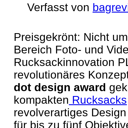
Verfasst von
bagrev
Preisgekrönt: Nicht u
Bereich Foto- und Vid
Rucksackinnovation PL
revolutionäres Konzep
dot design award
gek
kompakten
Rucksacks
revolverartiges Desig
für bis zu fünf Objekti