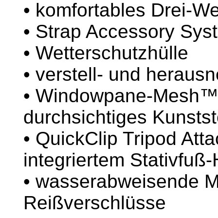
• komfortables Drei-
• Strap Accessory Sy
• Wetterschutzhülle
• verstell- und heraus
• Windowpane-Mesh™ 
durchsichtiges Kunstst
• QuickClip Tripod At
integriertem Stativfuß-
• wasserabweisende Ma
Reißverschlüsse