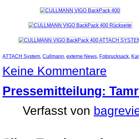
ATTACH System
,
Cullmann
,
externe News
,
Fotorucksack
,
Ka
Keine Kommentare
Pressemitteilung: Tamr
Verfasst von
bagrevi