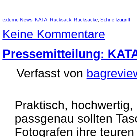
externe News
,
KATA
,
Rucksack
,
Rucksäcke
,
Schnellzugriff
Keine Kommentare
Pressemitteilung: KAT
Verfasst von
bagrevie
Praktisch, hochwertig,
passgenau sollten Tas
Fotografen ihre teuren