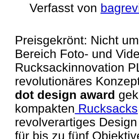
Verfasst von
bagrev
Preisgekrönt: Nicht u
Bereich Foto- und Vid
Rucksackinnovation PL
revolutionäres Konzep
dot design award
gek
kompakten
Rucksacks
revolverartiges Desig
für bis zu fünf Objekti