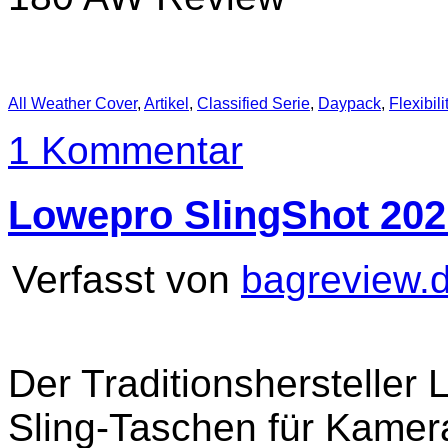
All Weather Cover
,
Artikel
,
Classified Serie
,
Daypack
,
Flexibili
1 Kommentar
Lowepro SlingShot 202
Verfasst von
bagreview.
Der Traditionshersteller 
Sling-Taschen für Kamer