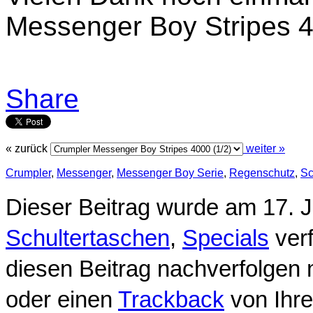
Messenger Boy Stripes 4
Share
« zurück
weiter »
Crumpler
,
Messenger
,
Messenger Boy Serie
,
Regenschutz
,
Sc
Dieser Beitrag wurde am 17. 
Schultertaschen
,
Specials
verf
diesen Beitrag nachverfolgen 
oder einen
Trackback
von Ihre