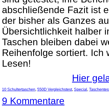
abschließende Fazit ist eb
der bisher als Ganzes auf
Übersichtlichkeit halber i
Taschen bleiben dabei we
Reihenfolge sortiert. Ic
Lesen!
Hier gel
10 Schultertaschen
,
550D Vergleichstest
,
Special
,
Taschentes
9 Kommentare