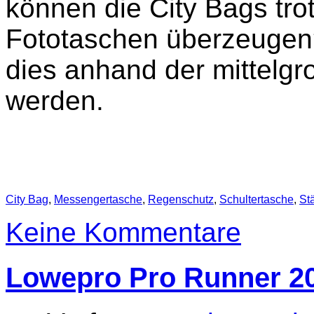
können die City Bags trot
Fototaschen überzeugen?
dies anhand der mittelg
werden.
City Bag
,
Messengertasche
,
Regenschutz
,
Schultertasche
,
Stä
Keine Kommentare
Lowepro Pro Runner 2