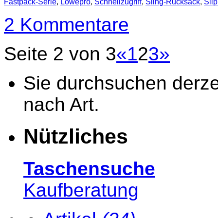
Fastpack-Serie
,
Lowepro
,
Schnellzugriff
,
Sling-Rucksack
,
Sli
2 Kommentare
Seite 2 von 3
«
1
2
3
»
Sie durchsuchen derzei
nach Art.
Nützliches
Taschensuche
Kaufberatung