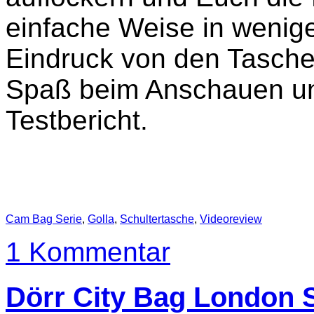
einfache Weise in wenig
Eindruck von den Tasche
Spaß beim Anschauen un
Testbericht.
Cam Bag Serie
,
Golla
,
Schultertasche
,
Videoreview
1 Kommentar
Dörr City Bag London 