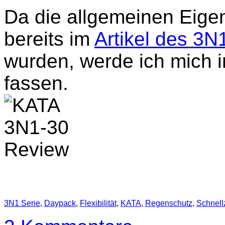
Da die allgemeinen Eige
bereits im
Artikel des 3N
wurden, werde ich mich 
fassen.
3N1 Serie
,
Daypack
,
Flexibilität
,
KATA
,
Regenschutz
,
Schnellz