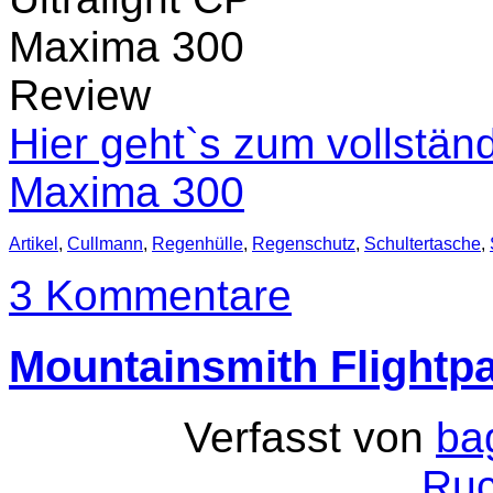
Hier geht`s zum vollständ
Maxima 300
Artikel
,
Cullmann
,
Regenhülle
,
Regenschutz
,
Schultertasche
,
3 Kommentare
Mountainsmith Flightpa
Verfasst von
ba
Ruc