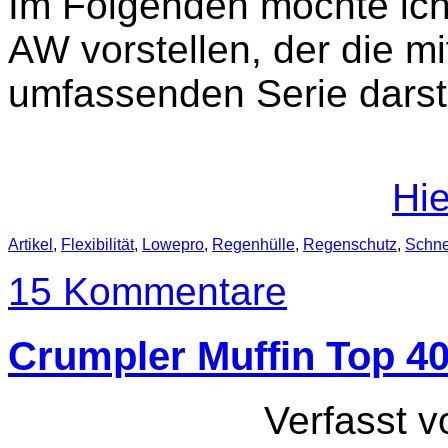
Im Folgenden möchte ic
AW vorstellen, der die mi
umfassenden Serie darste
Hie
Artikel
,
Flexibilität
,
Lowepro
,
Regenhülle
,
Regenschutz
,
Schnel
15 Kommentare
Crumpler Muffin Top 4
Verfasst 