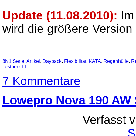
Update (11.08.2010):
Im
wird die größere Version 
3N1 Serie
,
Artikel
,
Daypack
,
Flexibilität
,
KATA
,
Regenhülle
,
R
Testbericht
7 Kommentare
Lowepro Nova 190 AW 
Verfasst 
S