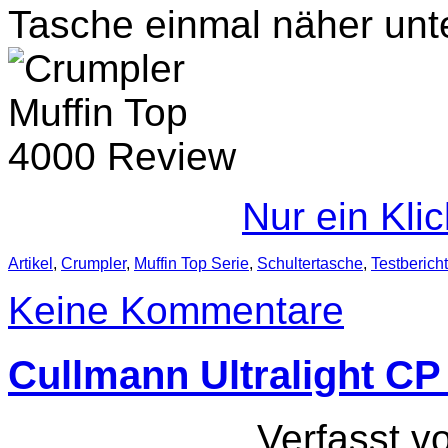
Tasche einmal näher un
Nur ein Kli
Artikel
,
Crumpler
,
Muffin Top Serie
,
Schultertasche
,
Testbericht
Keine Kommentare
Cullmann Ultralight C
Verfasst v