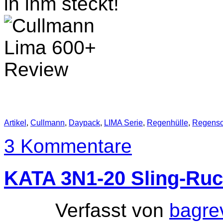
in ihm steckt!
Artikel
,
Cullmann
,
Daypack
,
LIMA Serie
,
Regenhülle
,
Regensc
3 Kommentare
KATA 3N1-20 Sling-Ru
Verfasst von
bagre