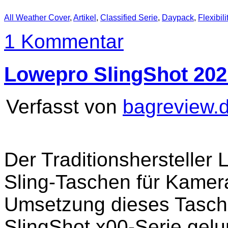
All Weather Cover
,
Artikel
,
Classified Serie
,
Daypack
,
Flexibili
1 Kommentar
Lowepro SlingShot 202
Verfasst von
bagreview.
Der Traditionshersteller 
Sling-Taschen für Kamer
Umsetzung dieses Tasche
SlingShot x00-Serie gelu